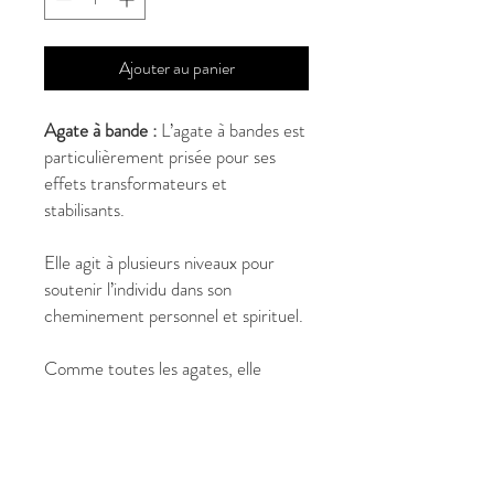
Ajouter au panier
Agate à bande :
L’agate à bandes est
particulièrement prisée pour ses
effets transformateurs et
stabilisants.
Elle agit à plusieurs niveaux pour
soutenir l’individu dans son
cheminement personnel et spirituel.
Comme toutes les agates, elle
apporte un ancrage solide et aide à
trouver des solutions aux problèmes
de la vie quotidienne, en stimulant la
réflexion calme et la clarté mentale.