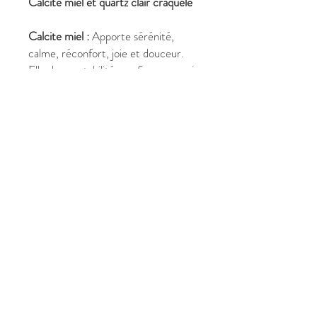
Calcite miel et quartz clair craquelé
Calcite miel :
Apporte sérénité,
calme, réconfort, joie et douceur.
Elle donne stabilité, confiance en soi,
assurance, persévérance et courage.
Quartz Clair :
Purification du corps,
de l'esprit, de l'aura et de
l'environnement. Nettoie et aligne
les 7 chakras du corps afin
d'optimiser une meilleure circulation
de l'énergie vitale, clarté d'esprit,
amplification de l'énergie et des
intentions.
© 2026 Site web par Les